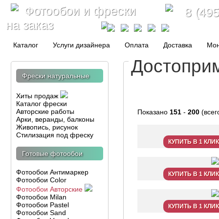
Фотообои и фрески
8 (495
на заказ
Каталог
Услуги дизайнера
Оплата
Доставка
Мо
Достопри
Фрески натуральные
Хиты продаж
Каталог фрески
Авторские работы
Показано
151
-
200
(всег
Арки, веранды, балконы
Живопись, рисунок
Стилизация под фреску
КУПИТЬ В 1 КЛИК
Готовые фотообои
Фотообои Антимаркер
КУПИТЬ В 1 КЛИК
Фотообои Color
Фотообои Авторские
Фотообои Milan
Фотообои Pastel
КУПИТЬ В 1 КЛИК
Фотообои Sand