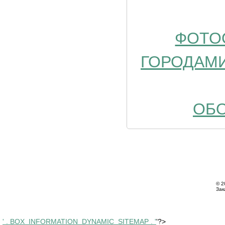
ФОТО
ГОРОДАМ
ОБО
© 2
Зак
' . BOX_INFORMATION_DYNAMIC_SITEMAP . '
'?>