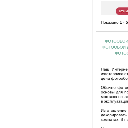
КУПИ
Показано
1
-
5
ФОТООБОИ
ФОТООБОИ 
ФОТОО
Наш Интернет
изготавливают
цена фотообое
Обычно фотоо
основы для по
монтажа ознак
в эксплуатаци
Изготовление
декорировать
комнатах. В н