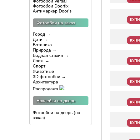
Фотообои Versal
Фотообои Doorfix
Антимаркер Door's
КУПИ
Фотообои на заказ
Город →
Дети →
КУПИ
Ботаника
Природа →
Водная стихия →
Лофт →
КУПИ
Спорт
Животные
3D фотообои →
Архитектура
КУПИ
Распродажа
Наклейки на дверь
КУПИ
Фотообои на дверь (на
заказ)
КУПИ