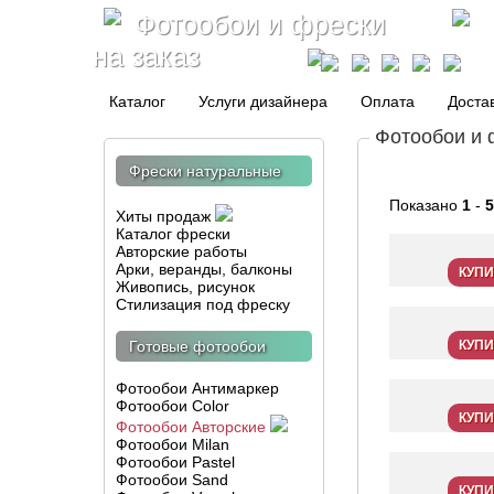
Фотообои и фрески
на заказ
Каталог
Услуги дизайнера
Оплата
Доста
Фотообои и 
Фрески натуральные
Показано
1
-
5
Хиты продаж
Каталог фрески
Авторские работы
Арки, веранды, балконы
КУПИ
Живопись, рисунок
Стилизация под фреску
Готовые фотообои
КУПИ
Фотообои Антимаркер
Фотообои Color
КУПИ
Фотообои Авторские
Фотообои Milan
Фотообои Pastel
Фотообои Sand
КУПИ