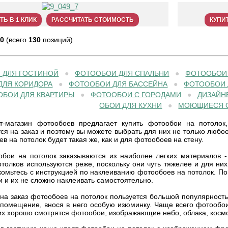
ТЬ В 1 КЛИК
РАССЧИТАТЬ СТОИМОСТЬ
КУПИТ
0
(всего
130
позиций)
 ДЛЯ ГОСТИНОЙ
●
ФОТООБОИ ДЛЯ СПАЛЬНИ
●
ФОТООБОИ
ДЛЯ КОРИДОРА
●
ФОТООБОИ ДЛЯ БАССЕЙНА
●
ФОТООБОИ 
БОИ ДЛЯ КВАРТИРЫ
●
ФОТООБОИ С ГОРОДАМИ
●
ДИЗАЙН
ОБОИ ДЛЯ КУХНИ
●
МОЮЩИЕСЯ 
-магазин фотообоев предлагает купить фотообои на потолок
ся на заказ и поэтому вы можете выбрать для них не только любое
в на потолок будет такая же, как и для фотообоев на стену.
бои на потолок заказываются из наиболее легких материалов -
толков используются реже, поскольку они чуть тяжелее и для ни
омьтесь с инструкцией по наклеиванию фотообоев на потолок. По
и и их не сложно наклеивать самостоятельно.
 на заказ фотообоев на потолок пользуется большой популярност
 помещение, внося в него особую изюминку. Чаще всего фотообои
их хорошо смотрятся фотообои, изображающие небо, облака, косм