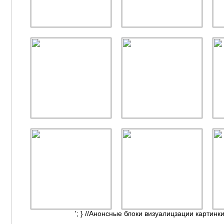
'; } //Анонсные блоки визуалицзации картинки