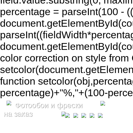
field.value.substring(0, maxlim
percentage = parseInt(100 - (( 
document.getElementById(coun
parseInt((fieldWidth*percenta
document.getElementById(co
color correction on style fr
setcolor(document.getElement
function setcolor(obj,percenta
percentage)+"%,"+(100-percen
Фотообои и фрески
на заказ