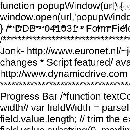
function popupWindow(url) {
8 (495
window.open(url,'popupWindo
} /* DDB - 041031 - Form Fiel
Каталог
Услуги дизайнера
Оплата
Доставка
Мо
/******************************
Jonk- http://www.euronet.nl/~
changes * Script featured/ av
http://www.dynamicdrive.com *
*********************************
Progress Bar /*function textCou
width// var fieldWidth = parseI
field.value.length; // trim the e