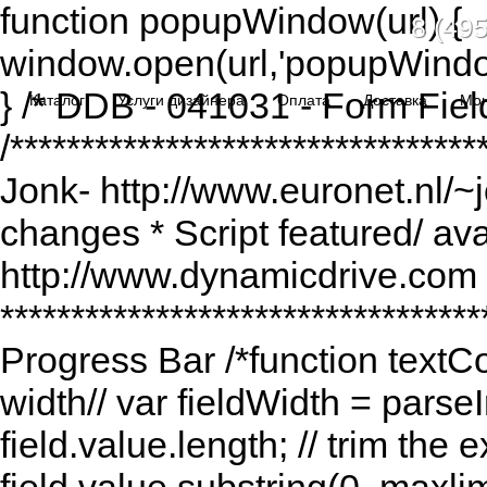
function popupWindow(url) {
8 (495
window.open(url,'popupWindo
} /* DDB - 041031 - Form Fiel
Каталог
Услуги дизайнера
Оплата
Доставка
Мо
/******************************
Jonk- http://www.euronet.nl/~
changes * Script featured/ av
http://www.dynamicdrive.com *
*********************************
Progress Bar /*function textCou
width// var fieldWidth = parseI
field.value.length; // trim the e