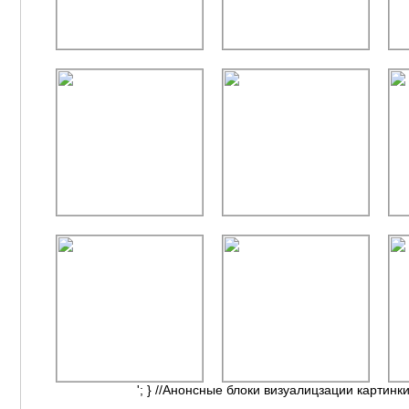
'; } //Анонсные блоки визуалицзации картинки