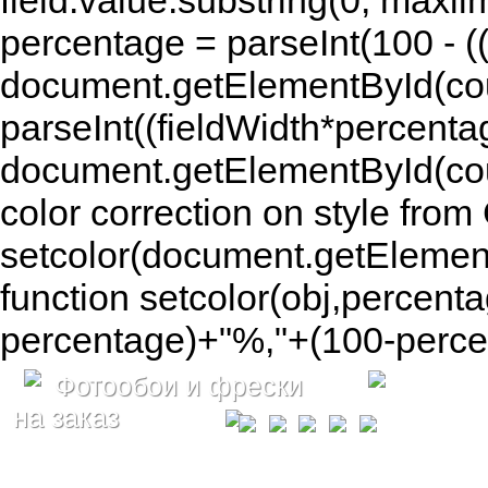
field.value.substring(0, maxlim
percentage = parseInt(100 - (( 
document.getElementById(coun
parseInt((fieldWidth*percenta
document.getElementById(co
color correction on style fr
setcolor(document.getElement
function setcolor(obj,percenta
percentage)+"%,"+(100-percen
Фотообои и фрески
на заказ