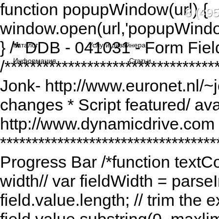
function popupWindow(url) {
8 (495
window.open(url,'popupWindo
} /* DDB - 041031 - Form Fiel
Каталог
Услуги дизайнера
Информация
Статьи
/******************************
Jonk- http://www.euronet.nl/~
changes * Script featured/ av
http://www.dynamicdrive.com *
*********************************
Progress Bar /*function textCou
width// var fieldWidth = parseI
field.value.length; // trim the e