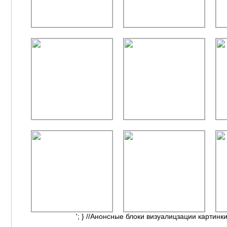
'; } //Анонсные блоки визуалицзации картинки