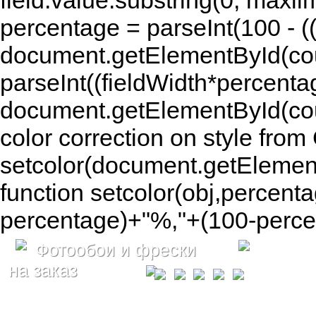
field.value.substring(0, maxlim
percentage = parseInt(100 - (( 
document.getElementById(coun
parseInt((fieldWidth*percenta
document.getElementById(co
color correction on style fr
setcolor(document.getElement
function setcolor(obj,percenta
percentage)+"%,"+(100-percen
Фотообои и фрески
на заказ