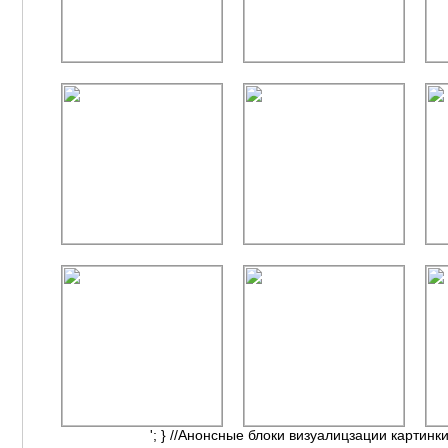
'; } //Анонсные блоки визуалицзации картинки