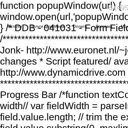
function popupWindow(url) {
8 (495
window.open(url,'popupWindo
} /* DDB - 041031 - Form Fiel
Каталог
Услуги дизайнера
Оплата
Доставка
Мо
/******************************
Jonk- http://www.euronet.nl/~
changes * Script featured/ av
http://www.dynamicdrive.com *
*********************************
Progress Bar /*function textCou
width// var fieldWidth = parseI
field.value.length; // trim the e