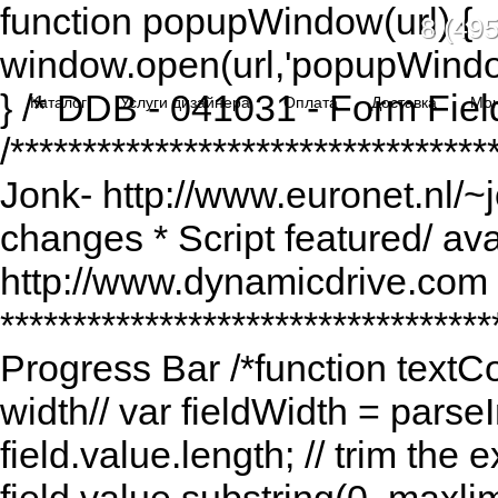
function popupWindow(url) {
8 (495
window.open(url,'popupWindo
} /* DDB - 041031 - Form Fiel
Каталог
Услуги дизайнера
Оплата
Доставка
Мо
/******************************
Jonk- http://www.euronet.nl/~
changes * Script featured/ av
http://www.dynamicdrive.com *
*********************************
Progress Bar /*function textCou
width// var fieldWidth = parseI
field.value.length; // trim the e