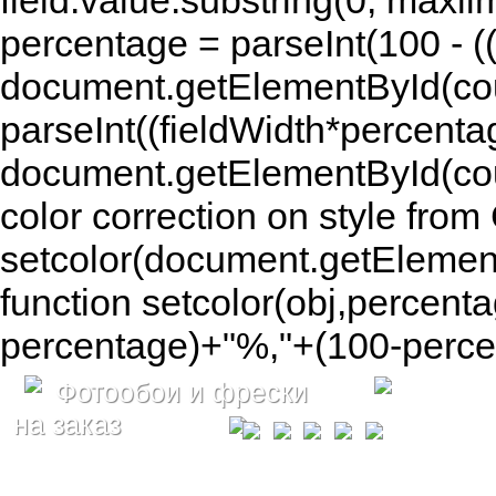
field.value.substring(0, maxlim
percentage = parseInt(100 - (( 
document.getElementById(coun
parseInt((fieldWidth*percenta
document.getElementById(co
color correction on style fr
setcolor(document.getElement
function setcolor(obj,percenta
percentage)+"%,"+(100-percen
Фотообои и фрески
на заказ