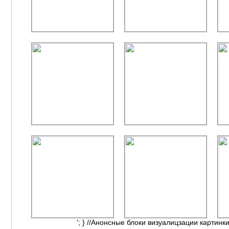
'; } //Анонсные блоки визуалицзации картинки