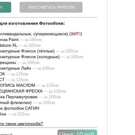
для изготовления Фотообоев:
нтивандальные, супермоющиеся)
(ХИТ!)
ска Paint
— ш.155см
ature-XL
— ш.320см
актурные Флиссе (тёплые)
— ш.100см
актурные Флиссе (холодные)
— ш.100см
трещины
— ш.100см
фактурные Лайн
— ш.100см
ОК
— ш.125см
СТ
— ш.125см
ИВОПИСЬ МАСЛОМ
— ш.125см
НЕЦИАНСКАЯ ФРЕСКА
— ш.125см
ка Перламутровая
— ш.100см
тный флизелин)
— ш.100см
е фотообои САТИН
обои
— ш.315см
то такое цветопроба?
Цена:
10 руб.