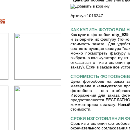
Цена фотообоев
(без учета до
Артикул:
1016247
КАК КУПИТЬ ФОТООБОИ Н
Как купить фотообои
city_925
и выберите их фактуру (точко
стоимость заказа. Для удоб
соответствующая фактура "на
можно посмотреть фактуру м
выбрать в калькуляторе пункт
отказаться от изготовления 
заказу). Если в заказе все уст
СТОИМОСТЬ ФОТООБОЕВ 
Цена фотообоев на заказ з
материала в калькуляторе пр
фотообоев - она отобража
Изображения для заказа фот
предоставляются БЕСПЛАТНО. 
комментариях к заказу. Новый
стоимости.
СРОКИ ИЗГОТОВЛЕНИЯ 
Срок изготовления фотообоев 
окончательного согласования 