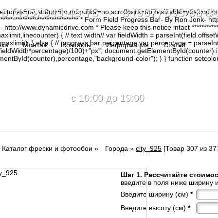
8 (495) 649-48-76 8 (967) 093-88-8
irectories=no,status=no,menubar=no,scrollbars=no,resizable=yes,copy
********************************* * Form Field Progress Bar- By Ron Jonk- 
tp://www.dynamicdrive.com * Please keep this notice intact ****************
limit,linecounter) { // text width// var fieldWidth = parseInt(field.offsetW
0, maxlimit); } else { // progress bar percentage var percentage = parseInt
вка
Монтаж
Контакты
Информация
Статьи
(fieldWidth*percentage)/100)+"px"; document.getElementById(counter).
tById(counter),percentage,"background-color"); } } function setcolor(
c 10:00 до 19:00
Каталог фрески и фотообои
»
Города
»
city_925
[Товар 307 из 37
Шаг 1. Рассчитайте стоимо
введите в поля ниже ширину и
Введите ширину (см)
*
Введите высоту (см)
*