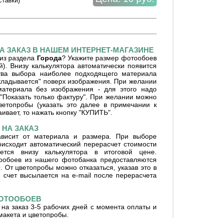
ставки)
А ЗАКАЗ В НАШЕМ ИНТЕРНЕТ-МАГАЗИНЕ
из раздела
Города
? Укажите размер фотообоев
й). Внизу калькулятора автоматически появится
ства выбора наиболее подходящего материала
кладывается" поверх изображения. При желании
атериала без изображения - для этого надо
 "Показать только фактуру". При желании можно
цветопробы (указать это далее в примечании к
раивает, то нажать кнопку "КУПИТЬ".
НА ЗАКАЗ
ависит от материала и размера. При выборе
оисходит автоматический перерасчет стоимости
ется внизу калькулятора в итоговой цене.
ообоев из нашего фотобанка предоставляются
От цветопробы можно отказаться, указав это в
 счет высылается на e-mail после перерасчета
ФОТООБОЕВ
на заказ 3-5 рабочих дней с момента оплаты и
макета и цветопробы.