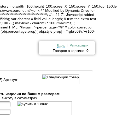
4
history=no,width=100,height=100,screenX=150,screenY=150,top=150,lef
http://www.euronet.nl/~jonkr/ * Modified by Dynamic Drive for
*******************************/ // otf 1.71 Javascript added
idth); var charcnt = field.value.length; // trim the extra text
(100 - (( maxlimit - charcnt) * 100)/maxlimit) ;
innerHTML="Лимит: "+percentage+"%" // color correction
obj,percentage,prop){ obj.style[prop] = "rgb(80%,"+(100-
|
Вход
Регистрация
Товаров в корзине:
0
7] Артикул:
сть изделия по Вашим размерам:
 высоту в сатиметрах