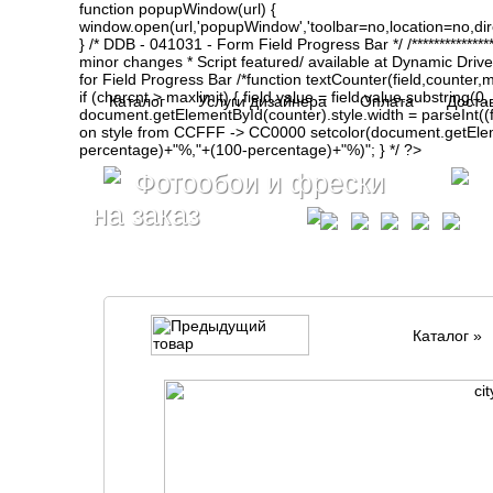
function popupWindow(url) {
window.open(url,'popupWindow','toolbar=no,location=no,d
} /* DDB - 041031 - Form Field Progress Bar */ /**************
minor changes * Script featured/ available at Dynamic Drive- ht
for Field Progress Bar /*function textCounter(field,counter,max
if (charcnt > maxlimit) { field.value = field.value.substring(
Каталог
Услуги дизайнера
Оплата
Доста
document.getElementById(counter).style.width = parseInt(
on style from CCFFF -> CC0000 setcolor(document.getElemen
percentage)+"%,"+(100-percentage)+"%)"; } */ ?>
Фотообои и фрески
на заказ
Каталог
»