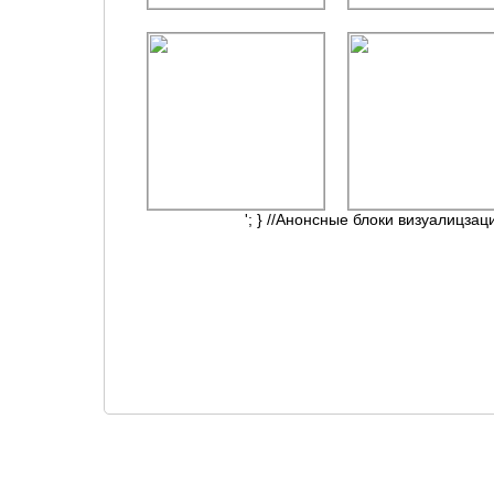
'; } //Анонсные блоки визуалицзац