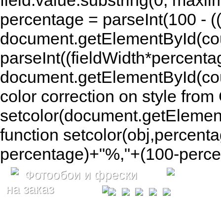
field.value.substring(0, maxlim
percentage = parseInt(100 - (( 
document.getElementById(coun
parseInt((fieldWidth*percenta
document.getElementById(co
color correction on style fr
setcolor(document.getElement
function setcolor(obj,percenta
percentage)+"%,"+(100-percen
Фотообои и фрески
на заказ