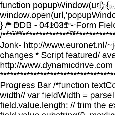
function popupWindow(url) {
8 (495
window.open(url,'popupWindo
} /* DDB - 041031 - Form Fiel
Каталог
Услуги дизайнера
Информация
Статьи
/******************************
Jonk- http://www.euronet.nl/~
changes * Script featured/ av
http://www.dynamicdrive.com *
*********************************
Progress Bar /*function textCou
width// var fieldWidth = parseI
field.value.length; // trim the e