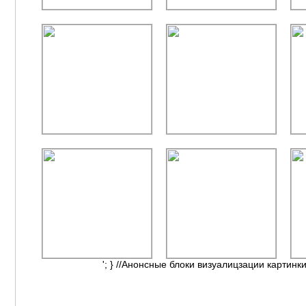
'; } //Анонсные блоки визуалицзации картинки