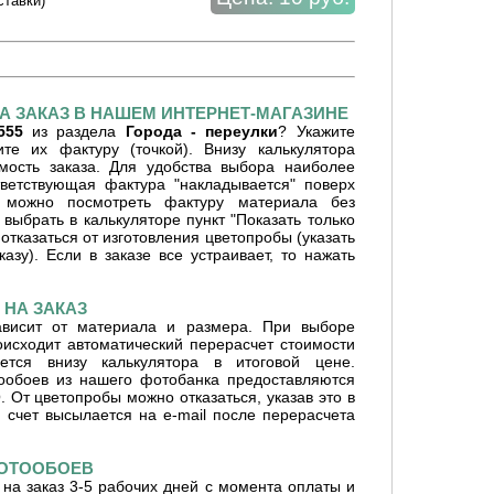
ставки)
А ЗАКАЗ В НАШЕМ ИНТЕРНЕТ-МАГАЗИНЕ
555
из раздела
Города - переулки
? Укажите
е их фактуру (точкой). Внизу калькулятора
имость заказа. Для удобства выбора наиболее
ветствующая фактура "накладывается" поверх
 можно посмотреть фактуру материала без
 выбрать в калькуляторе пункт "Показать только
отказаться от изготовления цветопробы (указать
азу). Если в заказе все устраивает, то нажать
НА ЗАКАЗ
ависит от материала и размера. При выборе
оисходит автоматический перерасчет стоимости
ется внизу калькулятора в итоговой цене.
ообоев из нашего фотобанка предоставляются
От цветопробы можно отказаться, указав это в
 счет высылается на e-mail после перерасчета
ФОТООБОЕВ
на заказ 3-5 рабочих дней с момента оплаты и