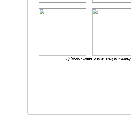
'; } //Анонсные блоки визуалицзац