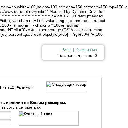
4
history=no,width=100,height=100,screenX=150,screenY=150,top=150,lef
http://www.euronet.nl/~jonkr/ * Modified by Dynamic Drive for
*******************************/ // otf 1.71 Javascript added
idth); var charcnt = field.value.length; // trim the extra text
(100 - (( maxlimit - charcnt) * 100)/maxlimit) ;
innerHTML="Лимит: "+percentage+"%" // color correction
obj,percentage,prop){ obj.style[prop] = "rgb(80%,"+(100-
|
Вход
Регистрация
Товаров в корзине:
0
 из 712] Артикул:
сть изделия по Вашим размерам:
 высоту в сатиметрах