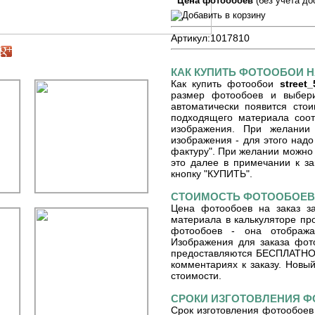
Цена фотообоев
(без учета до
Артикул:
1017810
КАК КУПИТЬ ФОТООБОИ Н
Как купить фотообои
street_
размер фотообоев и выберит
автоматически появится сто
подходящего материала соот
изображения. При желании
изображения - для этого надо
фактуру". При желании можно 
это далее в примечании к зак
кнопку "КУПИТЬ".
СТОИМОСТЬ ФОТООБОЕВ 
Цена фотообоев на заказ з
материала в калькуляторе пр
фотообоев - она отобража
Изображения для заказа фот
предоставляются БЕСПЛАТНО. 
комментариях к заказу. Новый
стоимости.
СРОКИ ИЗГОТОВЛЕНИЯ 
Срок изготовления фотообоев 