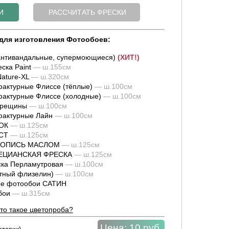
для изготовления Фотообоев:
нтивандальные, супермоющиеся)
(ХИТ!)
ска Paint
— ш.155см
ature-XL
— ш.320см
актурные Флиссе (тёплые)
— ш.100см
актурные Флиссе (холодные)
— ш.100см
трещины
— ш.100см
фактурные Лайн
— ш.100см
ОК
— ш.125см
СТ
— ш.125см
ИВОПИСЬ МАСЛОМ
— ш.125см
НЕЦИАНСКАЯ ФРЕСКА
— ш.125см
ка Перламутровая
— ш.100см
тный флизелин)
— ш.100см
е фотообои САТИН
обои
— ш.315см
то такое цветопроба?
Цена:
10 руб.