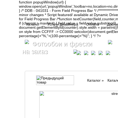
function popupWindow(url) {
window.open(url,'popupWindow','toolbar=no,location=no,d
} /* DDB - 041031 - Form Field Progress Bar */ /**************
minor changes * Script featured/ available at Dynamic Drive- ht
for Field Progress Bar /*function textCounter(field,counter,max
if (charcnt > maxlimit) { field.value = field.value.substring(
Каталог
Услуги дизайнера
Оплата
Доста
document.getElementById(counter).style.width = parseInt(
on style from CCFFF -> CC0000 setcolor(document.getElemen
percentage)+"%,"+(100-percentage)+"%)"; } */ ?>
Фотообои и фрески
на заказ
Каталог
»
Катал