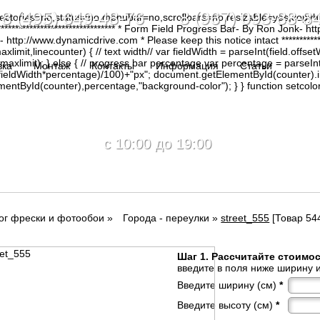
8 (495) 649-48-76 8 (967) 093-88-8
irectories=no,status=no,menubar=no,scrollbars=no,resizable=yes,copy
********************************* * Form Field Progress Bar- By Ron Jonk- 
tp://www.dynamicdrive.com * Please keep this notice intact ****************
limit,linecounter) { // text width// var fieldWidth = parseInt(field.offsetW
0, maxlimit); } else { // progress bar percentage var percentage = parseInt
вка
Монтаж
Контакты
Информация
Статьи
(fieldWidth*percentage)/100)+"px"; document.getElementById(counter).
tById(counter),percentage,"background-color"); } } function setcolor(
c 10:00 до 19:00
ог фрески и фотообои
»
Города - переулки
»
street_555
[Товар 544
Шаг 1. Рассчитайте стоимо
введите в поля ниже ширину и
Введите ширину (см)
*
Введите высоту (см)
*