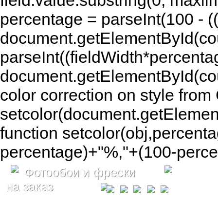
field.value.substring(0, maxlim
percentage = parseInt(100 - (( 
document.getElementById(coun
parseInt((fieldWidth*percenta
document.getElementById(co
color correction on style fr
setcolor(document.getElement
function setcolor(obj,percenta
percentage)+"%,"+(100-percen
Фотообои и фрески
на заказ