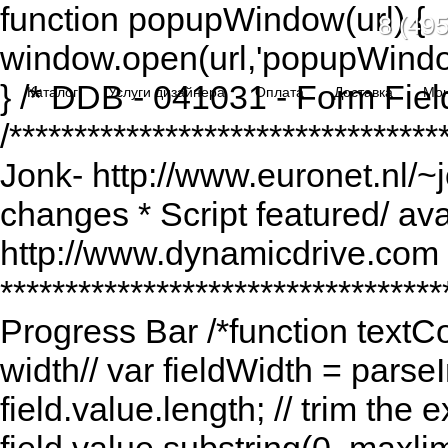
function popupWindow(url) {
8 (495
window.open(url,'popupWindo
} /* DDB - 041031 - Form Fiel
Каталог
Услуги дизайнера
Оплата
Доставка
Мо
/******************************
Jonk- http://www.euronet.nl/~
changes * Script featured/ av
http://www.dynamicdrive.com *
*********************************
Progress Bar /*function textCou
width// var fieldWidth = parseI
field.value.length; // trim the e