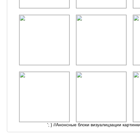
'; } //Анонсные блоки визуалицзации картинк