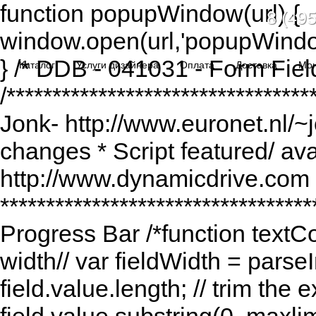
function popupWindow(url) {
8 (495
window.open(url,'popupWindo
} /* DDB - 041031 - Form Fiel
Каталог
Услуги дизайнера
Оплата
Доставка
Мо
/******************************
Jonk- http://www.euronet.nl/~
changes * Script featured/ av
http://www.dynamicdrive.com *
*********************************
Progress Bar /*function textCou
width// var fieldWidth = parseI
field.value.length; // trim the e