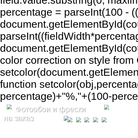
field.value.substring(0, maxlim
percentage = parseInt(100 - (( 
document.getElementById(coun
parseInt((fieldWidth*percenta
document.getElementById(co
color correction on style fr
setcolor(document.getElement
function setcolor(obj,percenta
percentage)+"%,"+(100-percen
Фотообои и фрески
на заказ