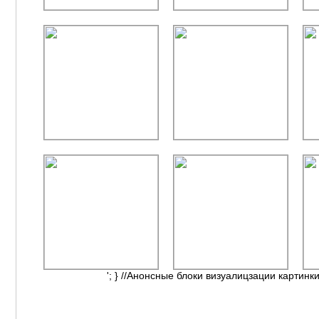
'; } //Анонсные блоки визуалицзации картинки