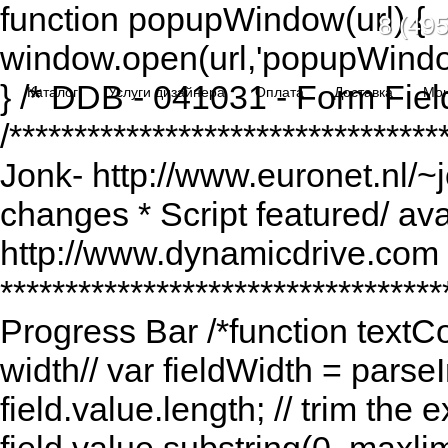
function popupWindow(url) {
8 (495
window.open(url,'popupWindo
} /* DDB - 041031 - Form Fiel
Каталог
Услуги дизайнера
Оплата
Доставка
Мо
/******************************
Jonk- http://www.euronet.nl/~
changes * Script featured/ av
http://www.dynamicdrive.com *
*********************************
Progress Bar /*function textCou
width// var fieldWidth = parseI
field.value.length; // trim the e