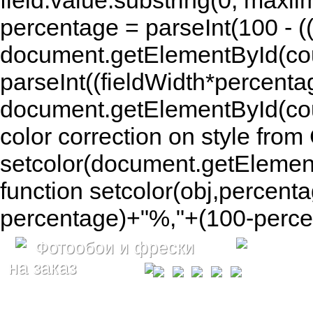
field.value.substring(0, maxlim
percentage = parseInt(100 - (( 
document.getElementById(coun
parseInt((fieldWidth*percenta
document.getElementById(co
color correction on style fr
setcolor(document.getElement
function setcolor(obj,percenta
percentage)+"%,"+(100-percen
Фотообои и фрески
на заказ