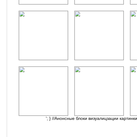
'; } //Анонсные блоки визуалицзации картинки