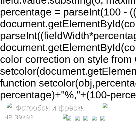
field.value.substring(0, maxlim
percentage = parseInt(100 - (( 
document.getElementById(coun
parseInt((fieldWidth*percenta
document.getElementById(co
color correction on style fr
setcolor(document.getElement
function setcolor(obj,percenta
percentage)+"%,"+(100-percen
Фотообои и фрески
на заказ