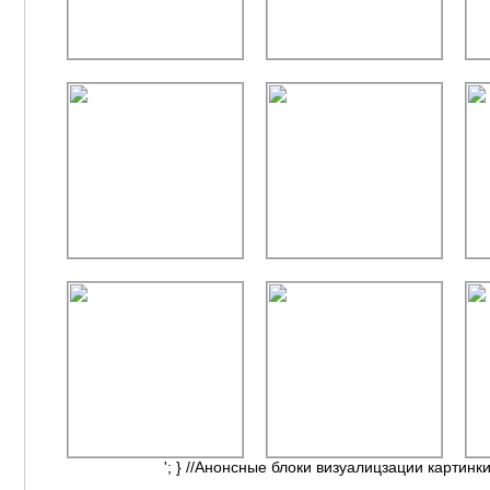
'; } //Анонсные блоки визуалицзации картинки