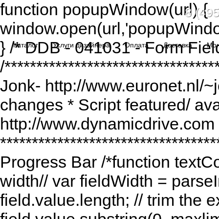
function popupWindow(url) {
8 (495
window.open(url,'popupWindo
} /* DDB - 041031 - Form Fiel
Каталог
Услуги дизайнера
Оплата
Доставка
Мо
/******************************
Jonk- http://www.euronet.nl/~
changes * Script featured/ av
http://www.dynamicdrive.com *
*********************************
Progress Bar /*function textCou
width// var fieldWidth = parseI
field.value.length; // trim the e