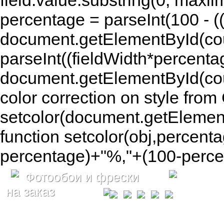
field.value.substring(0, maxlim
percentage = parseInt(100 - (( 
document.getElementById(coun
parseInt((fieldWidth*percenta
document.getElementById(co
color correction on style fr
setcolor(document.getElement
function setcolor(obj,percenta
percentage)+"%,"+(100-percen
Фотообои и фрески
на заказ