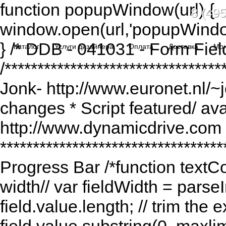
function popupWindow(url) {
8 (495
window.open(url,'popupWindo
} /* DDB - 041031 - Form Fiel
Каталог
Услуги дизайнера
Оплата
Доставка
Мо
/******************************
Jonk- http://www.euronet.nl/~
changes * Script featured/ av
http://www.dynamicdrive.com *
*********************************
Progress Bar /*function textCou
width// var fieldWidth = parseI
field.value.length; // trim the e