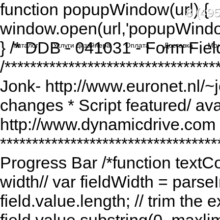
function popupWindow(url) {
8 (495
window.open(url,'popupWindo
} /* DDB - 041031 - Form Fiel
Каталог
Услуги дизайнера
Оплата
Доставка
Мо
/******************************
Jonk- http://www.euronet.nl/~
changes * Script featured/ av
http://www.dynamicdrive.com *
*********************************
Progress Bar /*function textCou
width// var fieldWidth = parseI
field.value.length; // trim the e