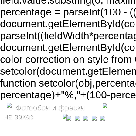
field.value.substring(0, maxlim
percentage = parseInt(100 - (( 
document.getElementById(coun
parseInt((fieldWidth*percenta
document.getElementById(co
color correction on style fr
setcolor(document.getElement
function setcolor(obj,percenta
percentage)+"%,"+(100-percen
Фотообои и фрески
на заказ