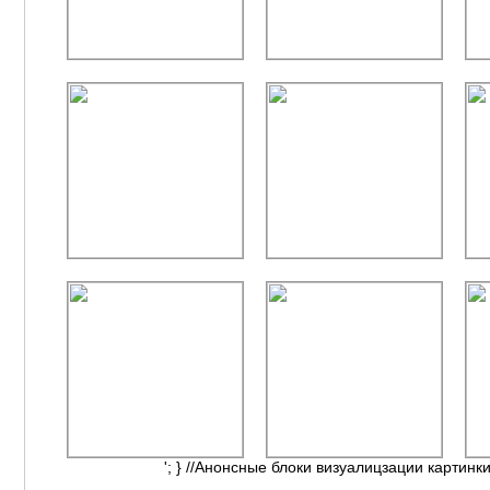
'; } //Анонсные блоки визуалицзации картинки