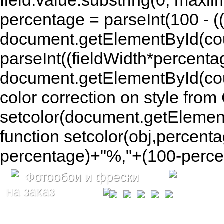
field.value.substring(0, maxlim
percentage = parseInt(100 - (( 
document.getElementById(coun
parseInt((fieldWidth*percenta
document.getElementById(co
color correction on style fr
setcolor(document.getElement
function setcolor(obj,percenta
percentage)+"%,"+(100-percen
Фотообои и фрески
на заказ