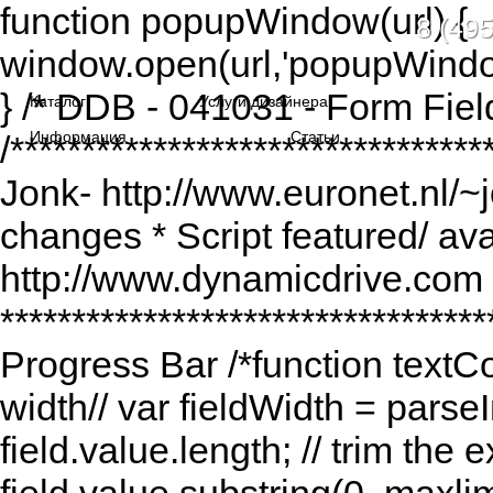
function popupWindow(url) {
8 (495
window.open(url,'popupWindo
} /* DDB - 041031 - Form Fiel
Каталог
Услуги дизайнера
Информация
Статьи
/******************************
Jonk- http://www.euronet.nl/~
changes * Script featured/ av
http://www.dynamicdrive.com *
*********************************
Progress Bar /*function textCou
width// var fieldWidth = parseI
field.value.length; // trim the e