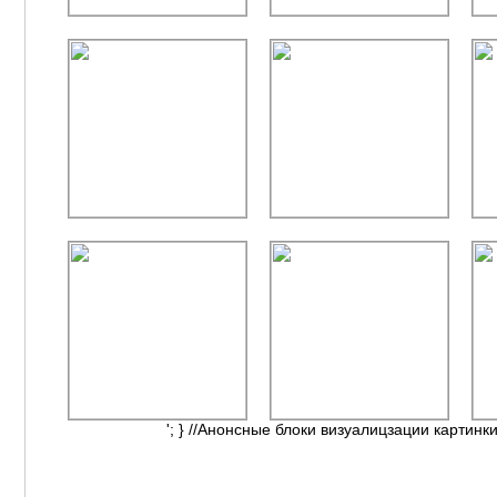
'; } //Анонсные блоки визуалицзации картинки