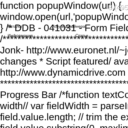
function popupWindow(url) {
8 (495
window.open(url,'popupWindo
} /* DDB - 041031 - Form Fiel
Каталог
Услуги дизайнера
Информация
Статьи
/******************************
Jonk- http://www.euronet.nl/~
changes * Script featured/ av
http://www.dynamicdrive.com *
*********************************
Progress Bar /*function textCou
width// var fieldWidth = parseI
field.value.length; // trim the e