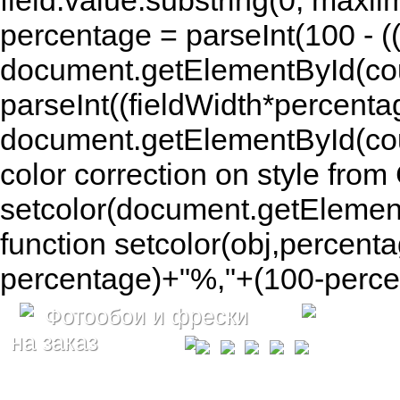
field.value.substring(0, maxlim
percentage = parseInt(100 - (( 
document.getElementById(coun
parseInt((fieldWidth*percenta
document.getElementById(co
color correction on style fr
setcolor(document.getElement
function setcolor(obj,percenta
percentage)+"%,"+(100-percen
Фотообои и фрески
на заказ