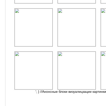
'; } //Анонсные блоки визуалицзации картинки