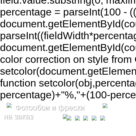
field.value.substring(0, maxlim
percentage = parseInt(100 - (( 
document.getElementById(coun
parseInt((fieldWidth*percenta
document.getElementById(co
color correction on style fr
setcolor(document.getElement
function setcolor(obj,percenta
percentage)+"%,"+(100-percen
Фотообои и фрески
на заказ