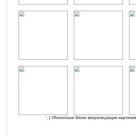
'; } //Анонсные блоки визуалицзации картинки