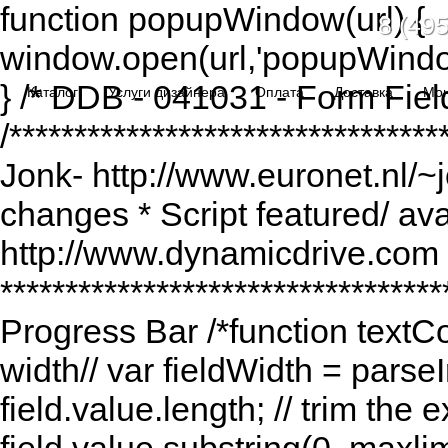
function popupWindow(url) {
8 (495
window.open(url,'popupWindo
} /* DDB - 041031 - Form Fiel
Каталог
Услуги дизайнера
Оплата
Доставка
Мо
/******************************
Jonk- http://www.euronet.nl/~
changes * Script featured/ av
http://www.dynamicdrive.com *
*********************************
Progress Bar /*function textCou
width// var fieldWidth = parseI
field.value.length; // trim the e