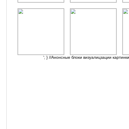
'; } //Анонсные блоки визуалицзации картинки