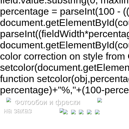
field.value.substring(0, maxlim
percentage = parseInt(100 - (( 
document.getElementById(coun
parseInt((fieldWidth*percenta
document.getElementById(co
color correction on style fr
setcolor(document.getElement
function setcolor(obj,percenta
percentage)+"%,"+(100-percen
Фотообои и фрески
на заказ