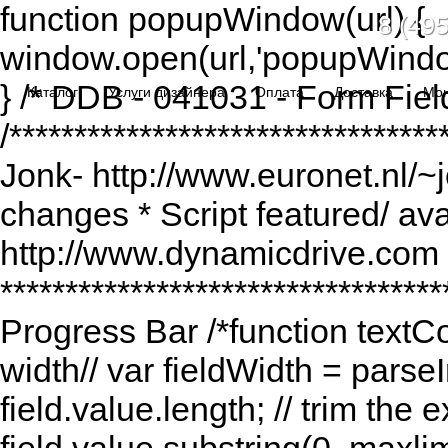
function popupWindow(url) {
8 (495
window.open(url,'popupWindo
} /* DDB - 041031 - Form Fiel
Каталог
Услуги дизайнера
Оплата
Доставка
Мо
/******************************
Jonk- http://www.euronet.nl/~
changes * Script featured/ av
http://www.dynamicdrive.com *
*********************************
Progress Bar /*function textCou
width// var fieldWidth = parseI
field.value.length; // trim the e