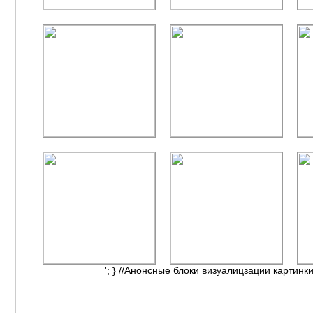
'; } //Анонсные блоки визуалицзации картинки