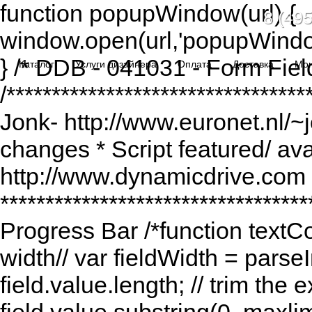
function popupWindow(url) {
8 (495
window.open(url,'popupWindo
} /* DDB - 041031 - Form Fiel
Каталог
Услуги дизайнера
Оплата
Доставка
Мо
/******************************
Jonk- http://www.euronet.nl/~
changes * Script featured/ av
http://www.dynamicdrive.com *
*********************************
Progress Bar /*function textCou
width// var fieldWidth = parseI
field.value.length; // trim the e