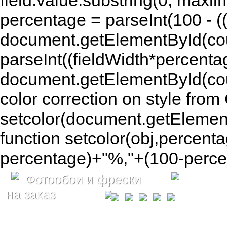
field.value.substring(0, maxlim
percentage = parseInt(100 - (( 
document.getElementById(coun
parseInt((fieldWidth*percenta
document.getElementById(co
color correction on style fr
setcolor(document.getElement
function setcolor(obj,percenta
percentage)+"%,"+(100-percen
Фотообои и фрески
на заказ