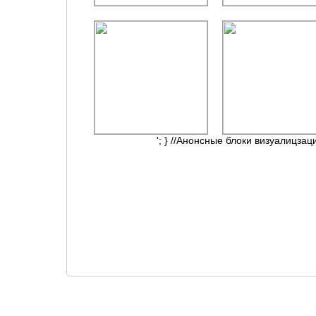
'; } //Анонсные блоки визуалицзац