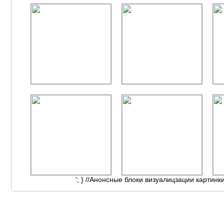
'; } //Анонсные блоки визуалицзации картинк