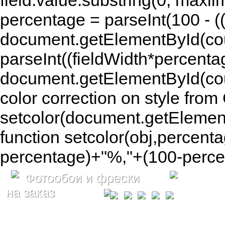
field.value.substring(0, maxlim
percentage = parseInt(100 - (( 
document.getElementById(coun
parseInt((fieldWidth*percenta
document.getElementById(co
color correction on style fr
setcolor(document.getElement
function setcolor(obj,percenta
percentage)+"%,"+(100-percen
Фотообои и фрески
на заказ