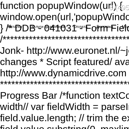
function popupWindow(url) {
8 (495
window.open(url,'popupWindo
} /* DDB - 041031 - Form Fiel
Каталог
Услуги дизайнера
Оплата
Доставка
Мо
/******************************
Jonk- http://www.euronet.nl/~
changes * Script featured/ av
http://www.dynamicdrive.com *
*********************************
Progress Bar /*function textCou
width// var fieldWidth = parseI
field.value.length; // trim the e