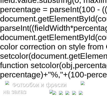
field.value.substring(0, maxlim
percentage = parseInt(100 - (( 
document.getElementById(coun
parseInt((fieldWidth*percenta
document.getElementById(co
color correction on style fr
setcolor(document.getElement
function setcolor(obj,percenta
percentage)+"%,"+(100-percen
Фотообои и фрески
на заказ