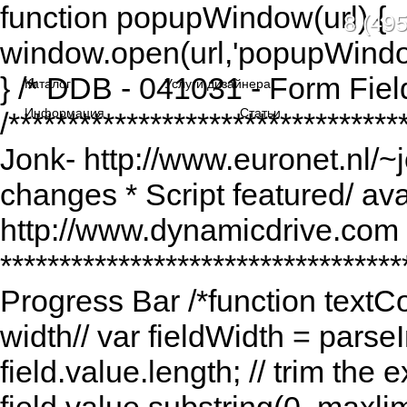
function popupWindow(url) {
8 (495
window.open(url,'popupWindo
} /* DDB - 041031 - Form Fiel
Каталог
Услуги дизайнера
Информация
Статьи
/******************************
Jonk- http://www.euronet.nl/~
changes * Script featured/ av
http://www.dynamicdrive.com *
*********************************
Progress Bar /*function textCou
width// var fieldWidth = parseI
field.value.length; // trim the e