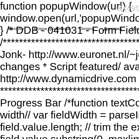
function popupWindow(url) {
8 (495
window.open(url,'popupWindo
} /* DDB - 041031 - Form Fiel
Каталог
Услуги дизайнера
Оплата
Доставка
Мо
/******************************
Jonk- http://www.euronet.nl/~
changes * Script featured/ av
http://www.dynamicdrive.com *
*********************************
Progress Bar /*function textCou
width// var fieldWidth = parseI
field.value.length; // trim the e