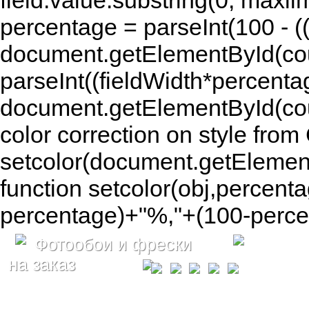
field.value.substring(0, maxlim
percentage = parseInt(100 - (( 
document.getElementById(coun
parseInt((fieldWidth*percenta
document.getElementById(co
color correction on style fr
setcolor(document.getElement
function setcolor(obj,percenta
percentage)+"%,"+(100-percen
Фотообои и фрески
на заказ