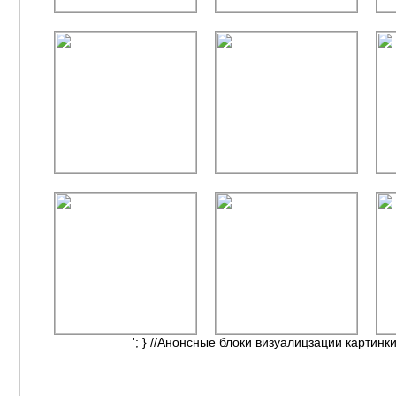
'; } //Анонсные блоки визуалицзации картинки