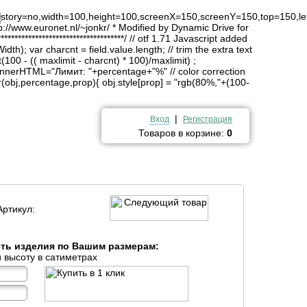
4
history=no,width=100,height=100,screenX=150,screenY=150,top=150,lef
http://www.euronet.nl/~jonkr/ * Modified by Dynamic Drive for
*******************************/ // otf 1.71 Javascript added
idth); var charcnt = field.value.length; // trim the extra text
(100 - (( maxlimit - charcnt) * 100)/maxlimit) ;
innerHTML="Лимит: "+percentage+"%" // color correction
obj,percentage,prop){ obj.style[prop] = "rgb(80%,"+(100-
|
Вход
Регистрация
Товаров в корзине:
0
Артикул:
сть изделия по Вашим размерам:
 высоту в сатиметрах