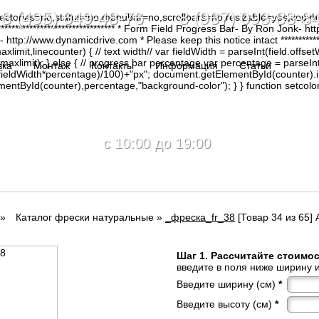
8 (495) 649-48-76 8 (967) 093-88-8
irectories=no,status=no,menubar=no,scrollbars=no,resizable=yes,copy
********************************* * Form Field Progress Bar- By Ron Jonk- 
tp://www.dynamicdrive.com * Please keep this notice intact ****************
limit,linecounter) { // text width// var fieldWidth = parseInt(field.offsetW
0, maxlimit); } else { // progress bar percentage var percentage = parseInt
вка
Монтаж
Контакты
Информация
Статьи
(fieldWidth*percentage)/100)+"px"; document.getElementById(counter).
tById(counter),percentage,"background-color"); } } function setcolor(
c 10:00 до 19:00
»
Каталог фрески натуральные
»
_фреска_fr_38
[Товар 34 из 65] 
Шаг 1. Рассчитайте стоимо
введите в поля ниже ширину и
Введите ширину (см)
*
Введите высоту (см)
*