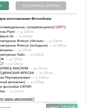
для изготовления Фотообоев:
нтивандальные, супермоющиеся)
(ХИТ!)
ска Paint
— ш.155см
ature-XL
— ш.320см
актурные Флиссе (тёплые)
— ш.100см
актурные Флиссе (холодные)
— ш.100см
трещины
— ш.100см
фактурные Лайн
— ш.100см
ОК
— ш.125см
СТ
— ш.125см
ИВОПИСЬ МАСЛОМ
— ш.125см
НЕЦИАНСКАЯ ФРЕСКА
— ш.125см
ка Перламутровая
— ш.100см
тный флизелин)
— ш.100см
е фотообои САТИН
обои
— ш.315см
то такое цветопроба?
Цена:
10 руб.