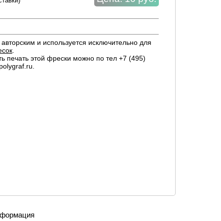
ставки)
авторским и используется исключительно для
есок
.
ть печать этой фрески можно по тел +7 (495)
olygraf.ru.
формация