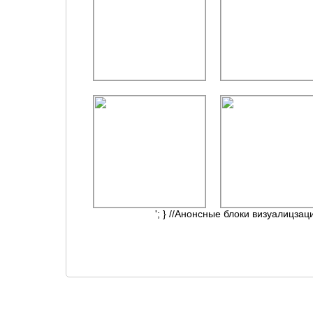
'; } //Анонсные блоки визуалицзац