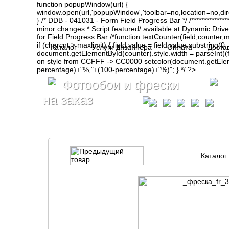
function popupWindow(url) {
window.open(url,'popupWindow','toolbar=no,location=no,d
} /* DDB - 041031 - Form Field Progress Bar */ /**************
minor changes * Script featured/ available at Dynamic Drive- ht
for Field Progress Bar /*function textCounter(field,counter,max
if (charcnt > maxlimit) { field.value = field.value.substring(
Каталог
Услуги дизайнера
Оплата
Доста
document.getElementById(counter).style.width = parseInt(
on style from CCFFF -> CC0000 setcolor(document.getElemen
percentage)+"%,"+(100-percentage)+"%)"; } */ ?>
Фотообои и фрески
на заказ
Каталог