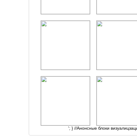
'; } //Анонсные блоки визуалицзац