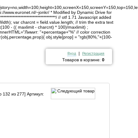
4
history=no,width=100,height=100,screenX=150,screenY=150,top=150,lef
http://www.euronet.nl/~jonkr/ * Modified by Dynamic Drive for
*******************************/ // otf 1.71 Javascript added
idth); var charcnt = field.value.length; // trim the extra text
(100 - (( maxlimit - charcnt) * 100)/maxlimit) ;
innerHTML="Лимит: "+percentage+"%" // color correction
obj,percentage,prop){ obj.style[prop] = "rgb(80%,"+(100-
|
Вход
Регистрация
Товаров в корзине:
0
 132 из 277] Артикул: