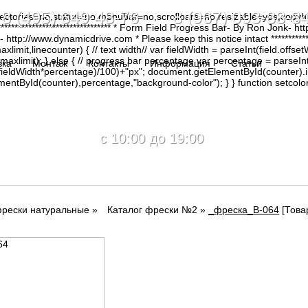
8 (495) 649-48-76 8 (967) 093-88-8
irectories=no,status=no,menubar=no,scrollbars=no,resizable=yes,copy
********************************* * Form Field Progress Bar- By Ron Jonk- 
tp://www.dynamicdrive.com * Please keep this notice intact ****************
limit,linecounter) { // text width// var fieldWidth = parseInt(field.offsetW
0, maxlimit); } else { // progress bar percentage var percentage = parseInt
вка
Монтаж
Контакты
Информация
Статьи
(fieldWidth*percentage)/100)+"px"; document.getElementById(counter).
tById(counter),percentage,"background-color"); } } function setcolor(
c 10:00 до 19:00
фрески натуральные
»
Каталог фрески №2
»
_фреска_B-064
[Товар