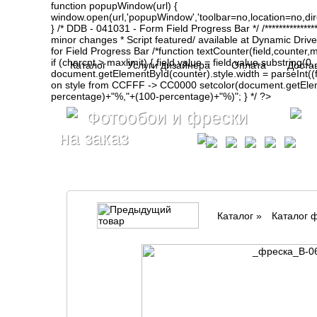
function popupWindow(url) {
window.open(url,'popupWindow','toolbar=no,location=no,d
} /* DDB - 041031 - Form Field Progress Bar */ /**************
minor changes * Script featured/ available at Dynamic Drive- ht
for Field Progress Bar /*function textCounter(field,counter,max
if (charcnt > maxlimit) { field.value = field.value.substring(
Каталог
Услуги дизайнера
Оплата
Доста
document.getElementById(counter).style.width = parseInt(
on style from CCFFF -> CC0000 setcolor(document.getElemen
percentage)+"%,"+(100-percentage)+"%)"; } */ ?>
Фотообои и фрески
на заказ
Каталог
»
Каталог 