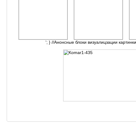
'; } //Анонсные блоки визуалицзации картинки