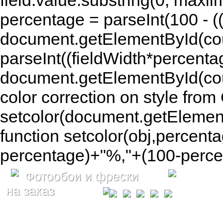
field.value.substring(0, maxlim
percentage = parseInt(100 - (( 
document.getElementById(coun
parseInt((fieldWidth*percenta
document.getElementById(co
color correction on style fr
setcolor(document.getElement
function setcolor(obj,percenta
percentage)+"%,"+(100-percen
Фотообои и фрески
на заказ