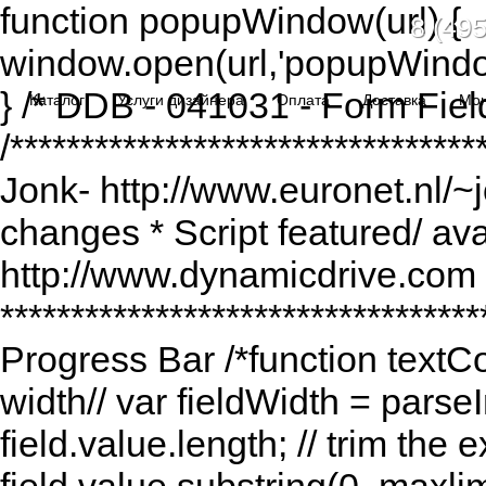
function popupWindow(url) {
8 (495
window.open(url,'popupWindo
} /* DDB - 041031 - Form Fiel
Каталог
Услуги дизайнера
Оплата
Доставка
Мо
/******************************
Jonk- http://www.euronet.nl/~
changes * Script featured/ av
http://www.dynamicdrive.com *
*********************************
Progress Bar /*function textCou
width// var fieldWidth = parseI
field.value.length; // trim the e