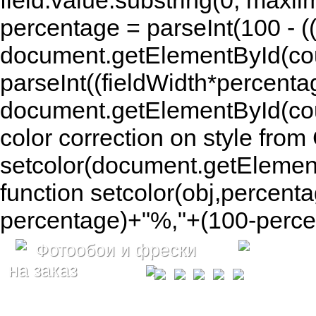
field.value.substring(0, maxlim
percentage = parseInt(100 - (( 
document.getElementById(coun
parseInt((fieldWidth*percenta
document.getElementById(co
color correction on style fr
setcolor(document.getElement
function setcolor(obj,percenta
percentage)+"%,"+(100-percen
Фотообои и фрески
на заказ