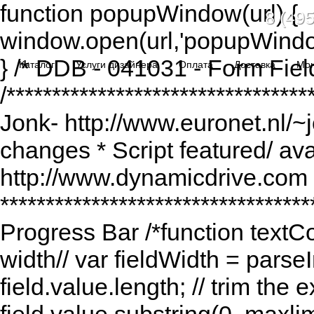
function popupWindow(url) {
8 (495
window.open(url,'popupWindo
} /* DDB - 041031 - Form Fiel
Каталог
Услуги дизайнера
Оплата
Доставка
Мо
/******************************
Jonk- http://www.euronet.nl/~
changes * Script featured/ av
http://www.dynamicdrive.com *
*********************************
Progress Bar /*function textCou
width// var fieldWidth = parseI
field.value.length; // trim the e