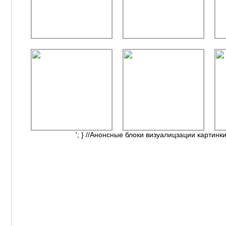
'; } //Анонсные блоки визуалицзации картинки