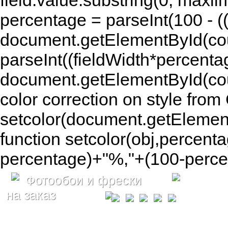
field.value.substring(0, maxlim
percentage = parseInt(100 - (( 
document.getElementById(coun
parseInt((fieldWidth*percenta
document.getElementById(co
color correction on style fr
setcolor(document.getElement
function setcolor(obj,percenta
percentage)+"%,"+(100-percen
Фотообои и фрески
на заказ