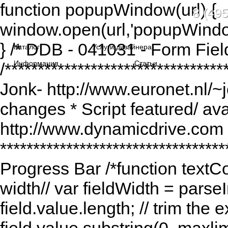
function popupWindow(url) {
8 (495
window.open(url,'popupWindo
} /* DDB - 041031 - Form Fiel
Каталог
Услуги дизайнера
Информация
Статьи
/******************************
Jonk- http://www.euronet.nl/~
changes * Script featured/ av
http://www.dynamicdrive.com *
*********************************
Progress Bar /*function textCou
width// var fieldWidth = parseI
field.value.length; // trim the e