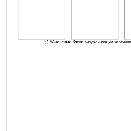
'; } //Анонсные блоки визуалицзации картинки