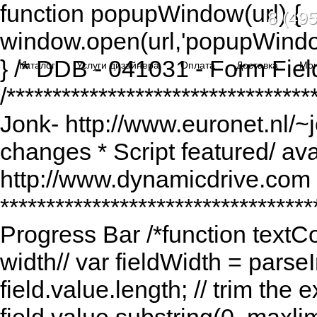
function popupWindow(url) {
8 (495
window.open(url,'popupWindo
} /* DDB - 041031 - Form Fiel
Каталог
Услуги дизайнера
Оплата
Доставка
Мо
/******************************
Jonk- http://www.euronet.nl/~
changes * Script featured/ av
http://www.dynamicdrive.com *
*********************************
Progress Bar /*function textCou
width// var fieldWidth = parseI
field.value.length; // trim the e