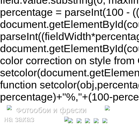
field.value.substring(0, maxlim
percentage = parseInt(100 - (( 
document.getElementById(coun
parseInt((fieldWidth*percenta
document.getElementById(co
color correction on style fr
setcolor(document.getElement
function setcolor(obj,percenta
percentage)+"%,"+(100-percen
Фотообои и фрески
на заказ