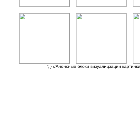
'; } //Анонсные блоки визуалицзации картинки