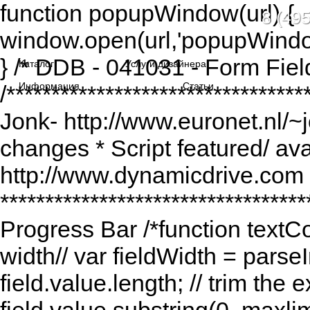
function popupWindow(url) {
8 (495
window.open(url,'popupWindo
} /* DDB - 041031 - Form Fiel
Каталог
Услуги дизайнера
Информация
Статьи
/******************************
Jonk- http://www.euronet.nl/~
changes * Script featured/ av
http://www.dynamicdrive.com *
*********************************
Progress Bar /*function textCou
width// var fieldWidth = parseI
field.value.length; // trim the e