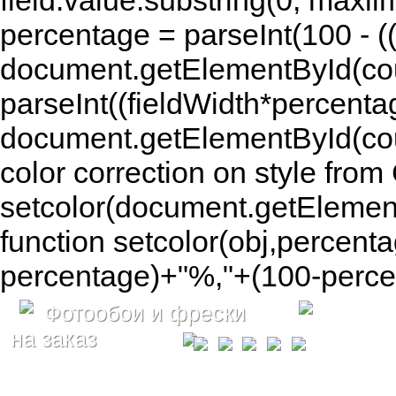
field.value.substring(0, maxlim
percentage = parseInt(100 - (( 
document.getElementById(coun
parseInt((fieldWidth*percenta
document.getElementById(co
color correction on style fr
setcolor(document.getElement
function setcolor(obj,percenta
percentage)+"%,"+(100-percen
Фотообои и фрески
на заказ