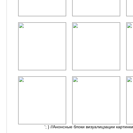
'; } //Анонсные блоки визуалицзации картинки