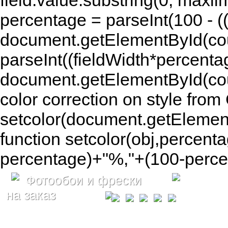
field.value.substring(0, maxlim
percentage = parseInt(100 - (( 
document.getElementById(coun
parseInt((fieldWidth*percenta
document.getElementById(co
color correction on style fr
setcolor(document.getElement
function setcolor(obj,percenta
percentage)+"%,"+(100-percen
Фотообои и фрески
на заказ