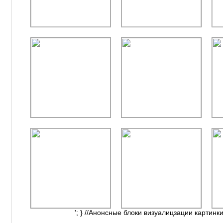
'; } //Анонсные блоки визуалицзации картинки