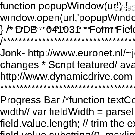
function popupWindow(url) {
8 (495
window.open(url,'popupWindo
} /* DDB - 041031 - Form Fiel
Каталог
Услуги дизайнера
Оплата
Доставка
Мо
/******************************
Jonk- http://www.euronet.nl/~
changes * Script featured/ av
http://www.dynamicdrive.com *
*********************************
Progress Bar /*function textCou
width// var fieldWidth = parseI
field.value.length; // trim the e