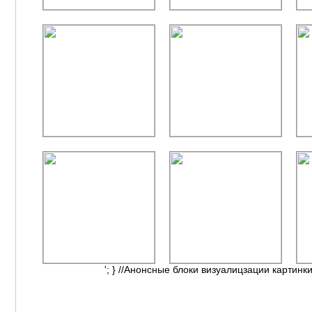
'; } //Анонсные блоки визуалицзации картинки