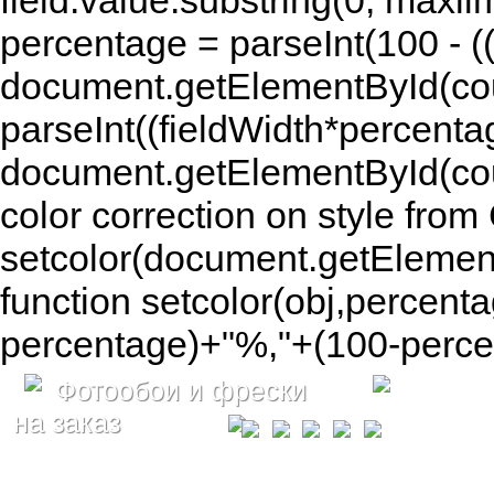
field.value.substring(0, maxlim
percentage = parseInt(100 - (( 
document.getElementById(coun
parseInt((fieldWidth*percenta
document.getElementById(co
color correction on style fr
setcolor(document.getElement
function setcolor(obj,percenta
percentage)+"%,"+(100-percen
Фотообои и фрески
на заказ