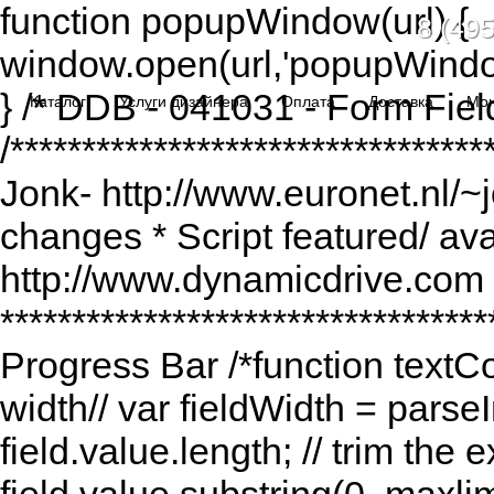
function popupWindow(url) {
8 (495
window.open(url,'popupWindo
} /* DDB - 041031 - Form Fiel
Каталог
Услуги дизайнера
Оплата
Доставка
Мо
/******************************
Jonk- http://www.euronet.nl/~
changes * Script featured/ av
http://www.dynamicdrive.com *
*********************************
Progress Bar /*function textCou
width// var fieldWidth = parseI
field.value.length; // trim the e