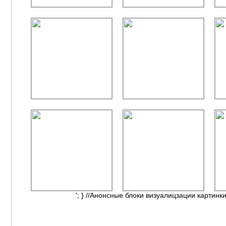
'; } //Анонсные блоки визуалицзации картинки