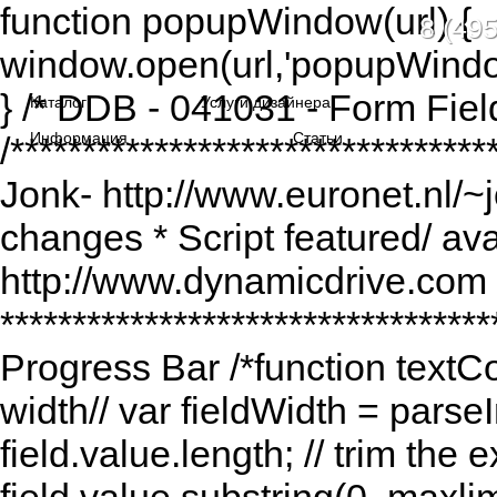
function popupWindow(url) {
8 (495
window.open(url,'popupWindo
} /* DDB - 041031 - Form Fiel
Каталог
Услуги дизайнера
Информация
Статьи
/******************************
Jonk- http://www.euronet.nl/~
changes * Script featured/ av
http://www.dynamicdrive.com *
*********************************
Progress Bar /*function textCou
width// var fieldWidth = parseI
field.value.length; // trim the e