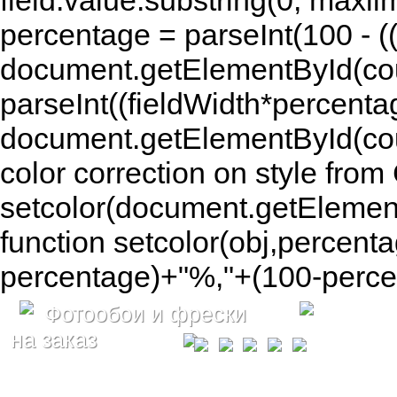
field.value.substring(0, maxlim
percentage = parseInt(100 - (( 
document.getElementById(coun
parseInt((fieldWidth*percenta
document.getElementById(co
color correction on style fr
setcolor(document.getElement
function setcolor(obj,percenta
percentage)+"%,"+(100-percen
Фотообои и фрески
на заказ