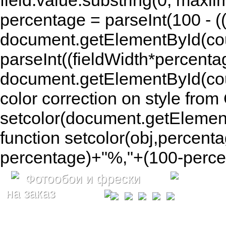
field.value.substring(0, maxlim
percentage = parseInt(100 - (( 
document.getElementById(coun
parseInt((fieldWidth*percenta
document.getElementById(co
color correction on style fr
setcolor(document.getElement
function setcolor(obj,percenta
percentage)+"%,"+(100-percen
Фотообои и фрески
на заказ