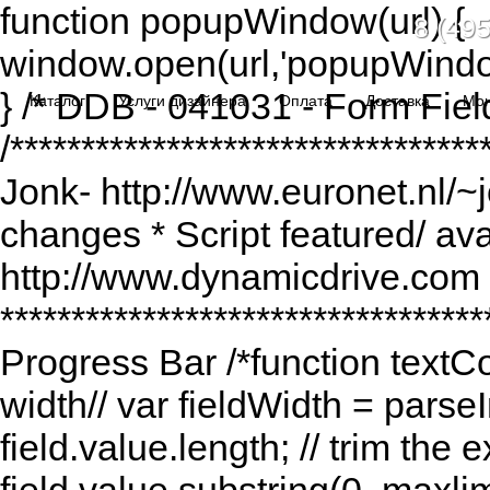
function popupWindow(url) {
8 (495
window.open(url,'popupWindo
} /* DDB - 041031 - Form Fiel
Каталог
Услуги дизайнера
Оплата
Доставка
Мо
/******************************
Jonk- http://www.euronet.nl/~
changes * Script featured/ av
http://www.dynamicdrive.com *
*********************************
Progress Bar /*function textCou
width// var fieldWidth = parseI
field.value.length; // trim the e