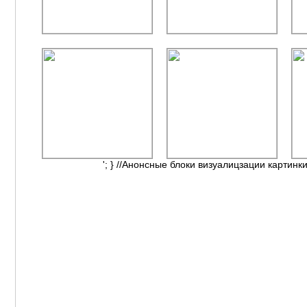
'; } //Анонсные блоки визуалицзации картинки