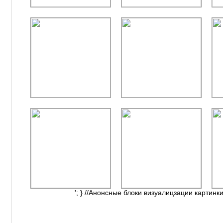
'; } //Анонсные блоки визуалицзации картинки