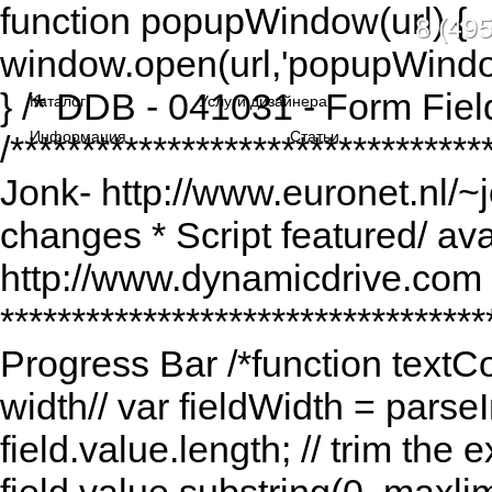
function popupWindow(url) {
8 (495
window.open(url,'popupWindo
} /* DDB - 041031 - Form Fiel
Каталог
Услуги дизайнера
Информация
Статьи
/******************************
Jonk- http://www.euronet.nl/~
changes * Script featured/ av
http://www.dynamicdrive.com *
*********************************
Progress Bar /*function textCou
width// var fieldWidth = parseI
field.value.length; // trim the e