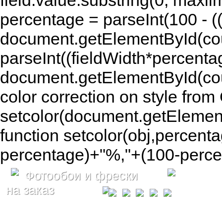
field.value.substring(0, maxlim
percentage = parseInt(100 - (( 
document.getElementById(coun
parseInt((fieldWidth*percenta
document.getElementById(co
color correction on style fr
setcolor(document.getElement
function setcolor(obj,percenta
percentage)+"%,"+(100-percen
Фотообои и фрески
на заказ