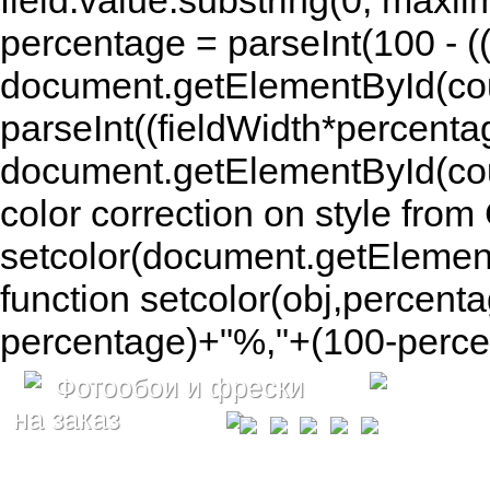
field.value.substring(0, maxlim
percentage = parseInt(100 - (( 
document.getElementById(coun
parseInt((fieldWidth*percenta
document.getElementById(co
color correction on style fr
setcolor(document.getElement
function setcolor(obj,percenta
percentage)+"%,"+(100-percen
Фотообои и фрески
на заказ