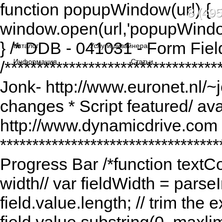
function popupWindow(url) {
8 (495
window.open(url,'popupWindo
} /* DDB - 041031 - Form Fiel
Каталог
Услуги дизайнера
Информация
Статьи
/******************************
Jonk- http://www.euronet.nl/~
changes * Script featured/ av
http://www.dynamicdrive.com *
*********************************
Progress Bar /*function textCou
width// var fieldWidth = parseI
field.value.length; // trim the e