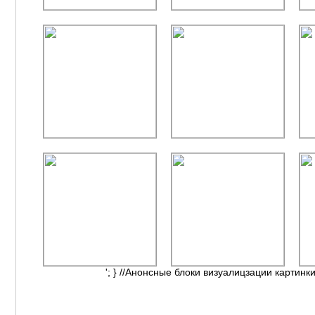
'; } //Анонсные блоки визуалицзации картинки