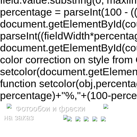
field.value.substring(0, maxlim
percentage = parseInt(100 - (( 
document.getElementById(coun
parseInt((fieldWidth*percenta
document.getElementById(co
color correction on style fr
setcolor(document.getElement
function setcolor(obj,percenta
percentage)+"%,"+(100-percen
Фотообои и фрески
на заказ