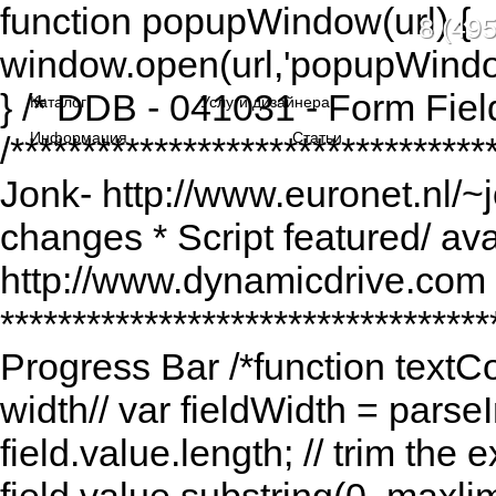
function popupWindow(url) {
8 (495
window.open(url,'popupWindo
} /* DDB - 041031 - Form Fiel
Каталог
Услуги дизайнера
Информация
Статьи
/******************************
Jonk- http://www.euronet.nl/~
changes * Script featured/ av
http://www.dynamicdrive.com *
*********************************
Progress Bar /*function textCou
width// var fieldWidth = parseI
field.value.length; // trim the e