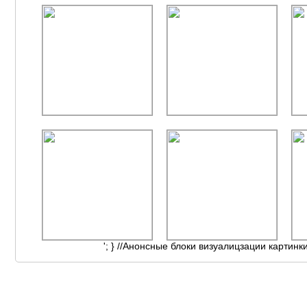
'; } //Анонсные блоки визуалицзации картинк