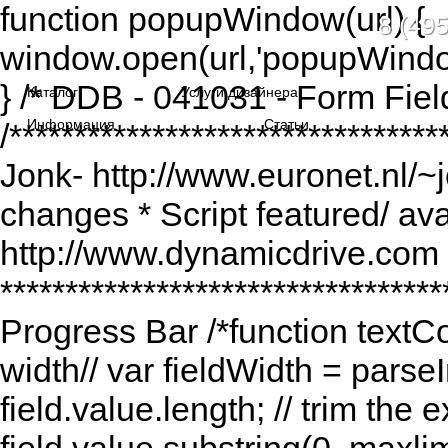
function popupWindow(url) {
8 (495
window.open(url,'popupWindo
} /* DDB - 041031 - Form Fiel
Каталог
Услуги дизайнера
Информация
Статьи
/******************************
Jonk- http://www.euronet.nl/~
changes * Script featured/ av
http://www.dynamicdrive.com *
*********************************
Progress Bar /*function textCou
width// var fieldWidth = parseI
field.value.length; // trim the e