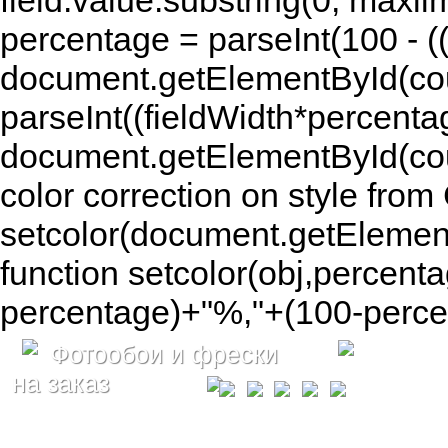
field.value.substring(0, maxlim
percentage = parseInt(100 - (( 
document.getElementById(coun
parseInt((fieldWidth*percenta
document.getElementById(co
color correction on style fr
setcolor(document.getElement
function setcolor(obj,percenta
percentage)+"%,"+(100-percen
Фотообои и фрески
на заказ