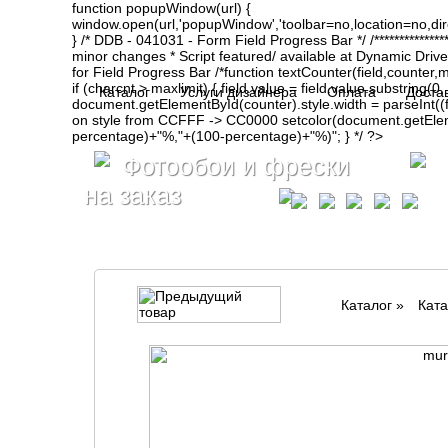
function popupWindow(url) {
window.open(url,'popupWindow','toolbar=no,location=no,d
} /* DDB - 041031 - Form Field Progress Bar */ /**************
minor changes * Script featured/ available at Dynamic Drive- ht
for Field Progress Bar /*function textCounter(field,counter,max
if (charcnt > maxlimit) { field.value = field.value.substring(
Каталог
Услуги дизайнера
Оплата
Доста
document.getElementById(counter).style.width = parseInt(
on style from CCFFF -> CC0000 setcolor(document.getElemen
percentage)+"%,"+(100-percentage)+"%)"; } */ ?>
Фотообои и фрески
на заказ
Каталог
»
Ката