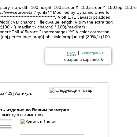
4
history=no,width=100,height=100,screenX=150,screenY=150,top=150,lef
http://www.euronet.nl/~jonkr/ * Modified by Dynamic Drive for
*******************************/ // otf 1.71 Javascript added
idth); var charcnt = field.value.length; // trim the extra text
(100 - (( maxlimit - charcnt) * 100)/maxlimit) ;
innerHTML="Лимит: "+percentage+"%" // color correction
obj,percentage,prop){ obj.style[prop] = "rgb(80%,"+(100-
|
Вход
Регистрация
Товаров в корзине:
0
из 429] Артикул:
сть изделия по Вашим размерам:
 высоту в сатиметрах