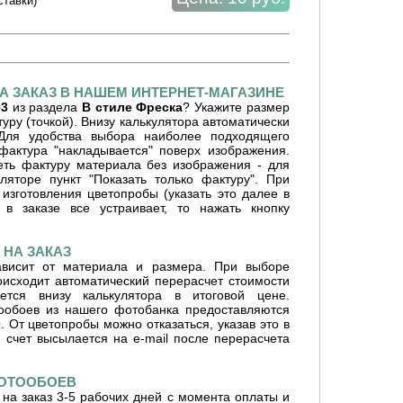
ставки)
А ЗАКАЗ В НАШЕМ ИНТЕРНЕТ-МАГАЗИНЕ
03
из раздела
В стиле Фреска
? Укажите размер
уру (точкой). Внизу калькулятора автоматически
 Для удобства выбора наиболее подходящего
фактура "накладывается" поверх изображения.
ть фактуру материала без изображения - для
ляторе пункт "Показать только фактуру". При
изготовления цветопробы (указать это далее в
 в заказе все устраивает, то нажать кнопку
НА ЗАКАЗ
ависит от материала и размера. При выборе
оисходит автоматический перерасчет стоимости
ется внизу калькулятора в итоговой цене.
ообоев из нашего фотобанка предоставляются
От цветопробы можно отказаться, указав это в
 счет высылается на e-mail после перерасчета
ФОТООБОЕВ
на заказ 3-5 рабочих дней с момента оплаты и