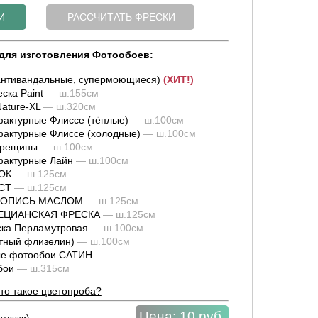
для изготовления Фотообоев:
нтивандальные, супермоющиеся)
(ХИТ!)
ска Paint
— ш.155см
ature-XL
— ш.320см
актурные Флиссе (тёплые)
— ш.100см
актурные Флиссе (холодные)
— ш.100см
трещины
— ш.100см
фактурные Лайн
— ш.100см
ОК
— ш.125см
СТ
— ш.125см
ИВОПИСЬ МАСЛОМ
— ш.125см
НЕЦИАНСКАЯ ФРЕСКА
— ш.125см
ка Перламутровая
— ш.100см
тный флизелин)
— ш.100см
е фотообои САТИН
обои
— ш.315см
то такое цветопроба?
Цена:
10 руб.