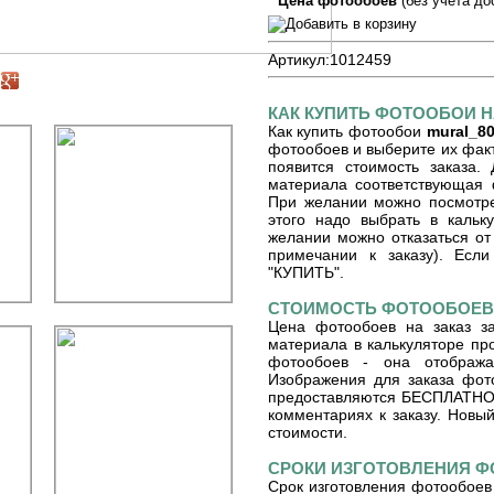
Цена фотообоев
(без учета до
Артикул:
1012459
КАК КУПИТЬ ФОТООБОИ Н
Как купить фотообои
mural_8
фотообоев и выберите их факт
появится стоимость заказа.
материала соответствующая 
При желании можно посмотре
этого надо выбрать в кальку
желании можно отказаться от 
примечании к заказу). Если
"КУПИТЬ".
СТОИМОСТЬ ФОТООБОЕВ 
Цена фотообоев на заказ з
материала в калькуляторе пр
фотообоев - она отобража
Изображения для заказа фот
предоставляются БЕСПЛАТНО. 
комментариях к заказу. Новый
стоимости.
СРОКИ ИЗГОТОВЛЕНИЯ 
Срок изготовления фотообоев 