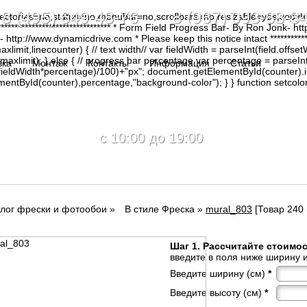
8 (495) 649-48-76 8 (967) 093-88-8
irectories=no,status=no,menubar=no,scrollbars=no,resizable=yes,copy
********************************* * Form Field Progress Bar- By Ron Jonk- 
tp://www.dynamicdrive.com * Please keep this notice intact ****************
limit,linecounter) { // text width// var fieldWidth = parseInt(field.offsetW
0, maxlimit); } else { // progress bar percentage var percentage = parseInt
вка
Монтаж
Контакты
Информация
Статьи
(fieldWidth*percentage)/100)+"px"; document.getElementById(counter).
tById(counter),percentage,"background-color"); } } function setcolor(
c 10:00 до 19:00
лог фрески и фотообои
»
В стиле Фреска
»
mural_803
[Товар 240 
Шаг 1. Рассчитайте стоимо
введите в поля ниже ширину и
Введите ширину (см)
*
Введите высоту (см)
*