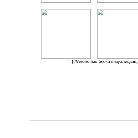
'; } //Анонсные блоки визуалицзац