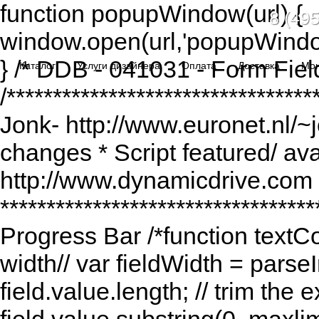
function popupWindow(url) {
8 (495
window.open(url,'popupWindo
} /* DDB - 041031 - Form Fiel
Каталог
Услуги дизайнера
Оплата
Доставка
Мо
/******************************
Jonk- http://www.euronet.nl/~
changes * Script featured/ av
http://www.dynamicdrive.com *
*********************************
Progress Bar /*function textCou
width// var fieldWidth = parseI
field.value.length; // trim the e