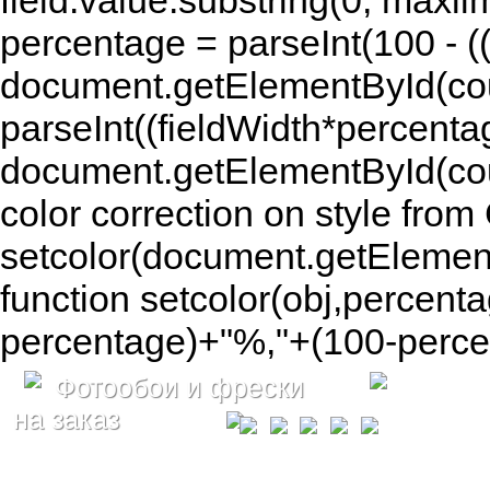
field.value.substring(0, maxlim
percentage = parseInt(100 - (( 
document.getElementById(coun
parseInt((fieldWidth*percenta
document.getElementById(co
color correction on style fr
setcolor(document.getElement
function setcolor(obj,percenta
percentage)+"%,"+(100-percen
Фотообои и фрески
на заказ