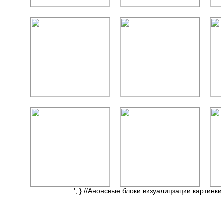
'; } //Анонсные блоки визуалицзации картинки