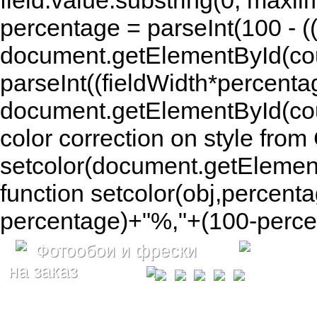
field.value.substring(0, maxlim
percentage = parseInt(100 - (( 
document.getElementById(coun
parseInt((fieldWidth*percenta
document.getElementById(co
color correction on style fr
setcolor(document.getElement
function setcolor(obj,percenta
percentage)+"%,"+(100-percen
Фотообои и фрески
на заказ