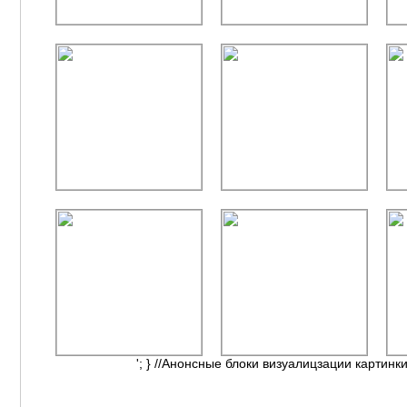
'; } //Анонсные блоки визуалицзации картинки