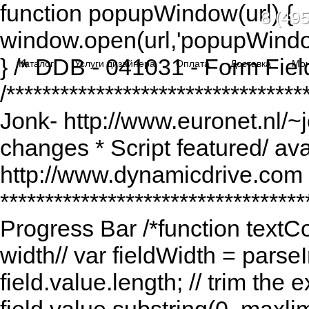
function popupWindow(url) {
8 (495
window.open(url,'popupWindo
} /* DDB - 041031 - Form Fiel
Каталог
Услуги дизайнера
Оплата
Доставка
Мо
/******************************
Jonk- http://www.euronet.nl/~
changes * Script featured/ av
http://www.dynamicdrive.com *
*********************************
Progress Bar /*function textCou
width// var fieldWidth = parseI
field.value.length; // trim the e