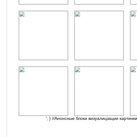
'; } //Анонсные блоки визуалицзации картинки