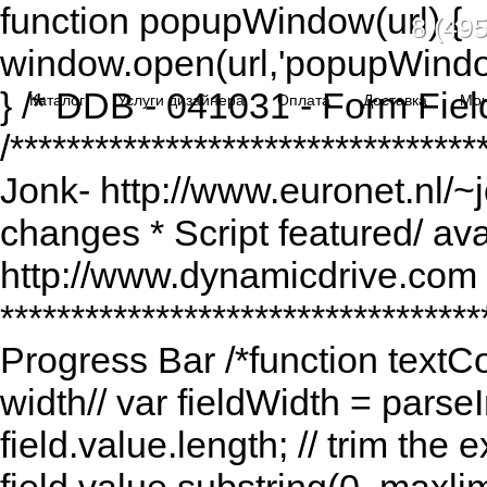
function popupWindow(url) {
8 (495
window.open(url,'popupWindo
} /* DDB - 041031 - Form Fiel
Каталог
Услуги дизайнера
Оплата
Доставка
Мо
/******************************
Jonk- http://www.euronet.nl/~
changes * Script featured/ av
http://www.dynamicdrive.com *
*********************************
Progress Bar /*function textCou
width// var fieldWidth = parseI
field.value.length; // trim the e