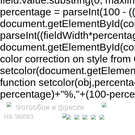
field.value.substring(0, maxlim
percentage = parseInt(100 - (( 
document.getElementById(coun
parseInt((fieldWidth*percenta
document.getElementById(co
color correction on style fr
setcolor(document.getElement
function setcolor(obj,percenta
percentage)+"%,"+(100-percen
Фотообои и фрески
на заказ