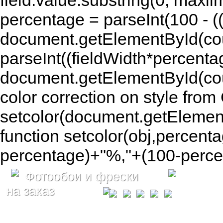
field.value.substring(0, maxlim
percentage = parseInt(100 - (( 
document.getElementById(coun
parseInt((fieldWidth*percenta
document.getElementById(co
color correction on style fr
setcolor(document.getElement
function setcolor(obj,percenta
percentage)+"%,"+(100-percen
Фотообои и фрески
на заказ