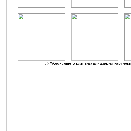
'; } //Анонсные блоки визуалицзации картинки