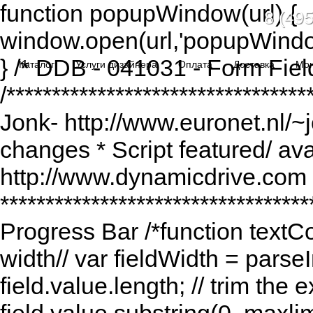
function popupWindow(url) {
8 (495
window.open(url,'popupWindo
} /* DDB - 041031 - Form Fiel
Каталог
Услуги дизайнера
Оплата
Доставка
Мо
/******************************
Jonk- http://www.euronet.nl/~
changes * Script featured/ av
http://www.dynamicdrive.com *
*********************************
Progress Bar /*function textCou
width// var fieldWidth = parseI
field.value.length; // trim the e