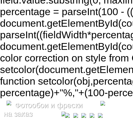
field.value.substring(0, maxlim
percentage = parseInt(100 - (( 
document.getElementById(coun
parseInt((fieldWidth*percenta
document.getElementById(co
color correction on style fr
setcolor(document.getElement
function setcolor(obj,percenta
percentage)+"%,"+(100-percen
Фотообои и фрески
на заказ