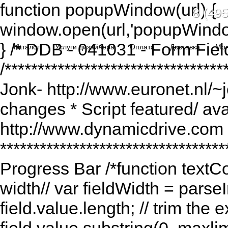
function popupWindow(url) {
8 (495
window.open(url,'popupWindo
} /* DDB - 041031 - Form Fiel
Каталог
Услуги дизайнера
Оплата
Доставка
Мо
/******************************
Jonk- http://www.euronet.nl/~
changes * Script featured/ av
http://www.dynamicdrive.com *
*********************************
Progress Bar /*function textCou
width// var fieldWidth = parseI
field.value.length; // trim the e