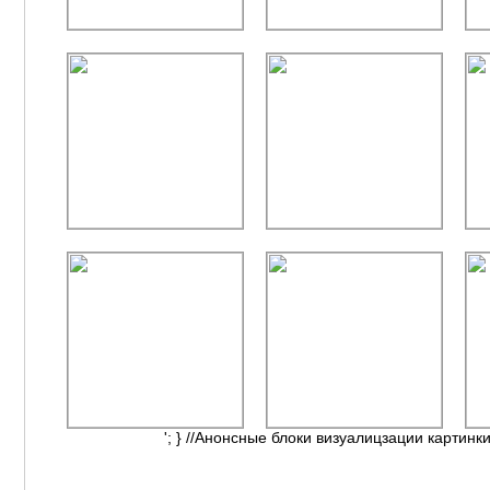
'; } //Анонсные блоки визуалицзации картинки