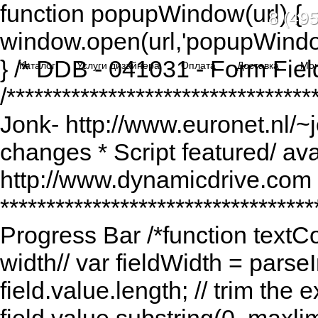
function popupWindow(url) {
8 (495
window.open(url,'popupWindo
} /* DDB - 041031 - Form Fiel
Каталог
Услуги дизайнера
Оплата
Доставка
Мо
/******************************
Jonk- http://www.euronet.nl/~
changes * Script featured/ av
http://www.dynamicdrive.com *
*********************************
Progress Bar /*function textCou
width// var fieldWidth = parseI
field.value.length; // trim the e