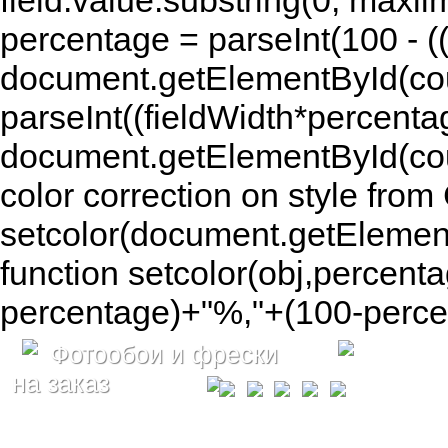
field.value.substring(0, maxlim
percentage = parseInt(100 - (( 
document.getElementById(coun
parseInt((fieldWidth*percenta
document.getElementById(co
color correction on style fr
setcolor(document.getElement
function setcolor(obj,percenta
percentage)+"%,"+(100-percen
Фотообои и фрески
на заказ