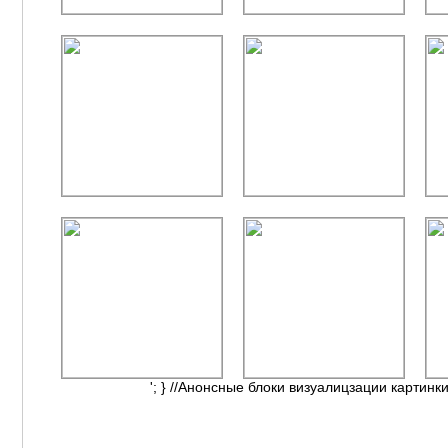
'; } //Анонсные блоки визуалицзации картинки