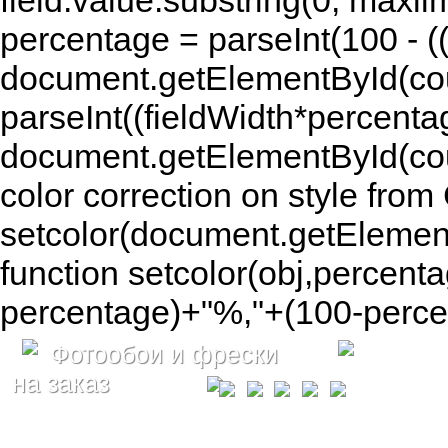
field.value.substring(0, maxlim
percentage = parseInt(100 - (( 
document.getElementById(coun
parseInt((fieldWidth*percenta
document.getElementById(co
color correction on style fr
setcolor(document.getElement
function setcolor(obj,percenta
percentage)+"%,"+(100-percen
Фотообои и фрески
на заказ