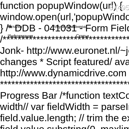
function popupWindow(url) {
8 (495
window.open(url,'popupWindo
} /* DDB - 041031 - Form Fiel
Каталог
Услуги дизайнера
Информация
Статьи
/******************************
Jonk- http://www.euronet.nl/~
changes * Script featured/ av
http://www.dynamicdrive.com *
*********************************
Progress Bar /*function textCou
width// var fieldWidth = parseI
field.value.length; // trim the e