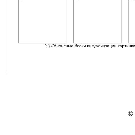
'; } //Анонсные блоки визуалицзации картинки
©