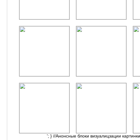
'; } //Анонсные блоки визуалицзации картинки