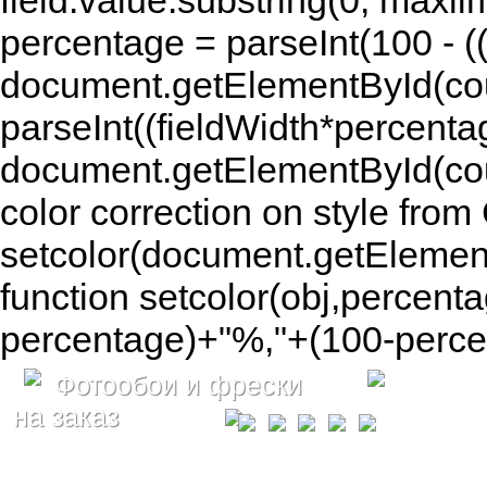
field.value.substring(0, maxlim
percentage = parseInt(100 - (( 
document.getElementById(coun
parseInt((fieldWidth*percenta
document.getElementById(co
color correction on style fr
setcolor(document.getElement
function setcolor(obj,percenta
percentage)+"%,"+(100-percen
Фотообои и фрески
на заказ