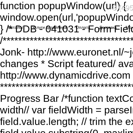
function popupWindow(url) {
8 (495
window.open(url,'popupWindo
} /* DDB - 041031 - Form Fiel
Каталог
Услуги дизайнера
Оплата
Доставка
Мо
/******************************
Jonk- http://www.euronet.nl/~
changes * Script featured/ av
http://www.dynamicdrive.com *
*********************************
Progress Bar /*function textCou
width// var fieldWidth = parseI
field.value.length; // trim the e