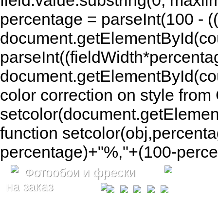
field.value.substring(0, maxlim
percentage = parseInt(100 - (( 
document.getElementById(coun
parseInt((fieldWidth*percenta
document.getElementById(co
color correction on style fr
setcolor(document.getElement
function setcolor(obj,percenta
percentage)+"%,"+(100-percen
Фотообои и фрески
на заказ