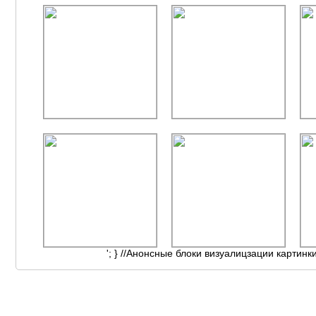
'; } //Анонсные блоки визуалицзации картинк