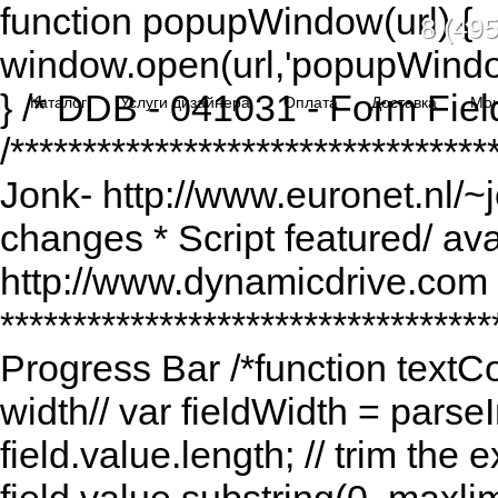
function popupWindow(url) {
8 (495
window.open(url,'popupWindo
} /* DDB - 041031 - Form Fiel
Каталог
Услуги дизайнера
Оплата
Доставка
Мо
/******************************
Jonk- http://www.euronet.nl/~
changes * Script featured/ av
http://www.dynamicdrive.com *
*********************************
Progress Bar /*function textCou
width// var fieldWidth = parseI
field.value.length; // trim the e